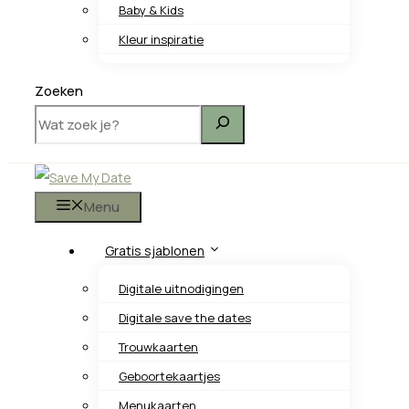
Baby & Kids
Kleur inspiratie
Zoeken
Menu
Gratis sjablonen
Digitale uitnodigingen
Digitale save the dates
Trouwkaarten
Geboortekaartjes
Menukaarten