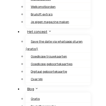
Welkomstborden
Bruiloft extra’s
Je eigen magazine maken
Het concept
Save the date via whatsapp sturen
(gratis!)
Goedkope trouwkaarten
Goedkope geboortekaartjes
Digitaal geboortekaartje
Over Mij
Blog
Gratis