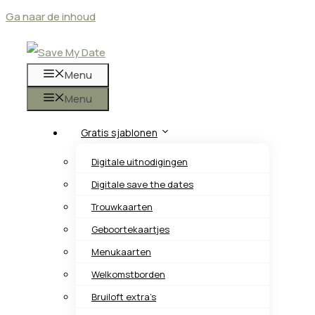
Ga naar de inhoud
Menu
Menu
Gratis sjablonen
Digitale uitnodigingen
Digitale save the dates
Trouwkaarten
Geboortekaartjes
Menukaarten
Welkomstborden
Bruiloft extra’s