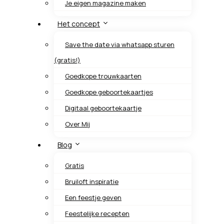
Je eigen magazine maken
Het concept
Save the date via whatsapp sturen
(gratis!)
Goedkope trouwkaarten
Goedkope geboortekaartjes
Digitaal geboortekaartje
Over Mij
Blog
Gratis
Bruiloft inspiratie
Een feestje geven
Feestelijke recepten