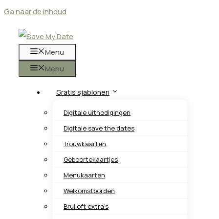
Ga naar de inhoud
Menu
Menu
Gratis sjablonen
Digitale uitnodigingen
Digitale save the dates
Trouwkaarten
Geboortekaartjes
Menukaarten
Welkomstborden
Bruiloft extra’s