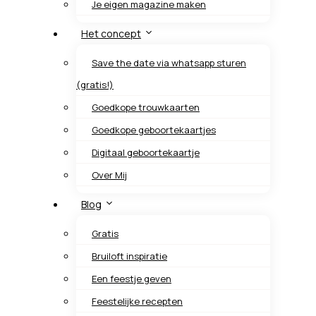
Je eigen magazine maken
Het concept
Save the date via whatsapp sturen
(gratis!)
Goedkope trouwkaarten
Goedkope geboortekaartjes
Digitaal geboortekaartje
Over Mij
Blog
Gratis
Bruiloft inspiratie
Een feestje geven
Feestelijke recepten