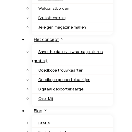
Welkomstborden
Bruiloft extra’s
Je eigen magazine maken
Het concept
Save the date via whatsapp sturen
(gratis!)
Goedkope trouwkaarten
Goedkope geboortekaartjes
Digitaal geboortekaartje
Over Mij
Blog
Gratis