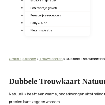
Bruiloft inspiratie
Een feestje geven
Feestelijke recepten
Baby & Kids
Kleur inspiratie
Gratis sjablonen
»
Trouwkaarten
»
Dubbele Trouwkaart Nat
Dubbele Trouwkaart Natuur
Natuurlijk heeft een warme, ongedwongen uitstraling 
precies kunt zeggen waarom.