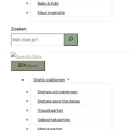
Baby & Kids
Kleur inspiratie
Zoeken
Menu
Gratis sjablonen
Digitale uitnodigingen
Digitale save the dates
Trouwkaarten
Geboortekaartjes
Menukaarten